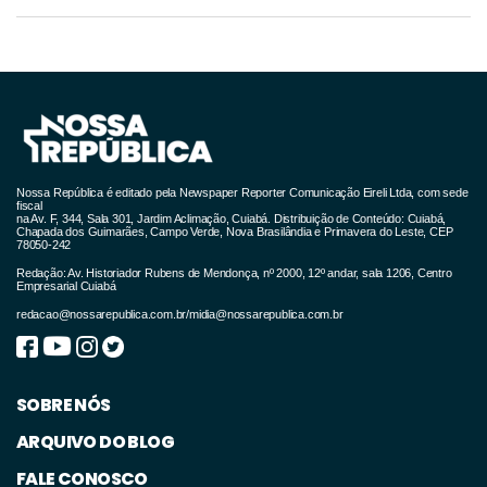
Nossa República é editado pela Newspaper Reporter Comunicação Eireli Ltda, com sede
fiscal
na Av. F, 344, Sala 301, Jardim Aclimação, Cuiabá. Distribuição de Conteúdo: Cuiabá,
Chapada dos Guimarães, Campo Verde, Nova Brasilândia e Primavera do Leste, CEP
78050-242
Redação: Av. Historiador Rubens de Mendonça, nº 2000, 12º andar, sala 1206, Centro
Empresarial Cuiabá
redacao@nossarepublica.com.br
/
midia@nossarepublica.com.br
SOBRE NÓS
ARQUIVO DO BLOG
FALE CONOSCO