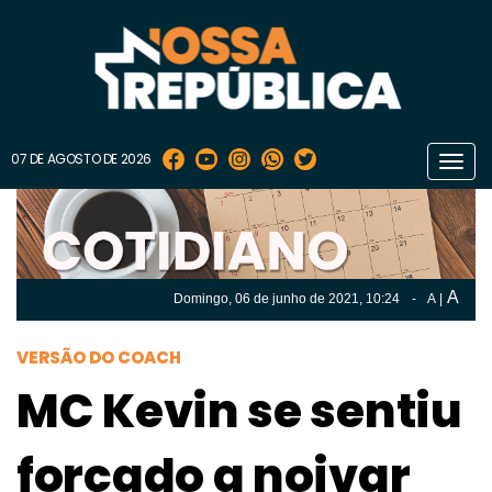
07 DE AGOSTO DE 2026
Toggl
navig
A
Domingo, 06 de
junho
de 2021, 10:24
-
A
|
A
Domingo, 06 de
junho
de 2021, 10h:24
-
|
A
VERSÃO DO COACH
MC Kevin se sentiu
forçado a noivar