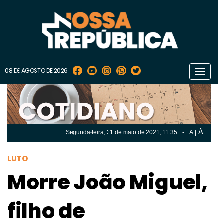
08 DE AGOSTO DE 2026
Toggl
navig
A
Segunda-feira, 31 de
maio
de 2021, 11:35
-
A
|
A
Segunda-feira, 31 de
maio
de 2021, 11h:35
-
|
A
LUTO
Morre João Miguel,
filho de