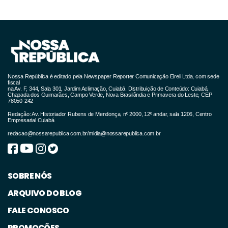
Nossa República é editado pela Newspaper Reporter Comunicação Eireli Ltda, com sede
fiscal
na Av. F, 344, Sala 301, Jardim Aclimação, Cuiabá. Distribuição de Conteúdo: Cuiabá,
Chapada dos Guimarães, Campo Verde, Nova Brasilândia e Primavera do Leste, CEP
78050-242
Redação: Av. Historiador Rubens de Mendonça, nº 2000, 12º andar, sala 1206, Centro
Empresarial Cuiabá
redacao@nossarepublica.com.br
/
midia@nossarepublica.com.br
SOBRE NÓS
ARQUIVO DO BLOG
FALE CONOSCO
PROMOÇÕES