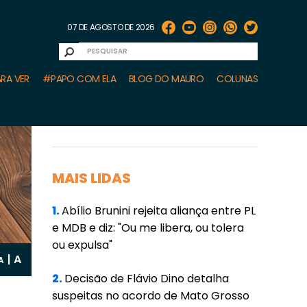
07 DE AGOSTO DE 2026
RA VER
#PAPO COM ELA
BLOG DO MAURO
COLUNAS
MAIS LIDAS
1.
Abílio Brunini rejeita aliança entre PL
e MDB e diz: "Ou me libera, ou tolera
ou expulsa"
A
|
A
2.
Decisão de Flávio Dino detalha
suspeitas no acordo de Mato Grosso