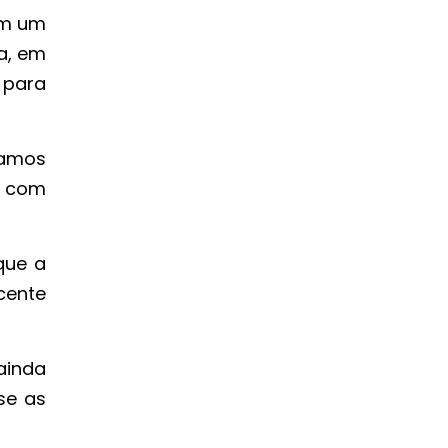
ham um
a, em
 para
tamos
r com
que a
cente
 ainda
se as