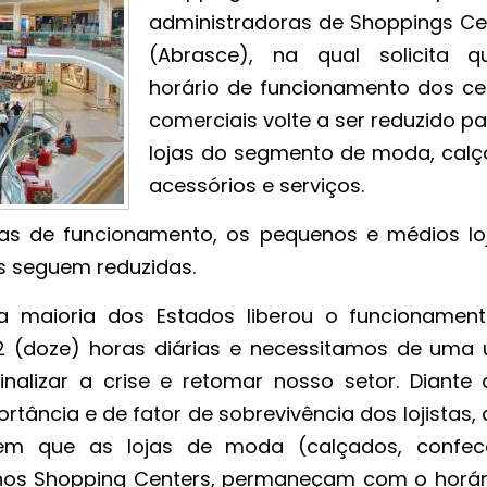
administradoras de Shoppings Ce
(Abrasce), na qual solicita 
horário de funcionamento dos ce
comerciais volte a ser reduzido p
lojas do segmento de moda, calç
acessórios e serviços.
ras de funcionamento, os pequenos e médios loj
s seguem reduzidas.
a maioria dos Estados liberou o funcionamen
2 (doze) horas diárias e necessitamos de uma 
inalizar a crise e retomar nosso setor. Diante 
tância e de fator de sobrevivência dos lojistas,
tem que as lojas de moda (calçados, confec
s nos Shopping Centers, permaneçam com o horár