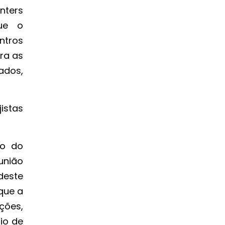
nters
que o
ntros
ara as
ados,
istas
to do
união
deste
 que a
ções,
io de