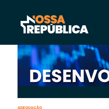
Quinta-feira, 22 de
outubro
de 2020, 16h:56
-
|
A
ADEQUAÇÃO