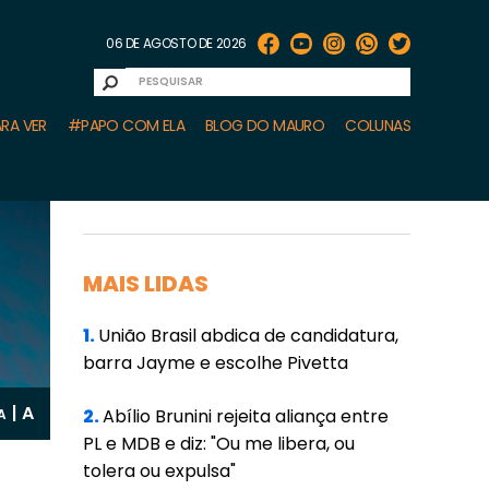
06 DE AGOSTO DE 2026
RA VER
#PAPO COM ELA
BLOG DO MAURO
COLUNAS
MAIS LIDAS
1.
União Brasil abdica de candidatura,
barra Jayme e escolhe Pivetta
A
|
2.
Abílio Brunini rejeita aliança entre
A
PL e MDB e diz: "Ou me libera, ou
tolera ou expulsa"