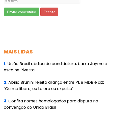
aplicativos de mensagens e por e-mail.
Enviar comentário
Fechar
A exposição de dados não significa
necessariamente que todas as informações
tenham vazado, mas que ficaram visíveis
para terceiros durante algum tempo e podem
ter sido capturadas. O BC informou que o
MAIS LIDAS
caso será investigado e que sanções
poderão ser aplicadas. A legislação prevê
1.
União Brasil abdica de candidatura, barra Jayme e
escolhe Pivetta
multa, suspensão ou até exclusão do sistema
do Pix, dependendo da gravidade do caso.
2.
Abílio Brunini rejeita aliança entre PL e MDB e diz:
"Ou me libera, ou tolera ou expulsa"
Em todos os 11 incidentes com chaves Pix
registrados até agora, foram expostas
3.
Confira nomes homologados para disputa na
informações cadastrais, sem a exposição de
convenção do União Brasil
senhas e de saldos bancários. Por