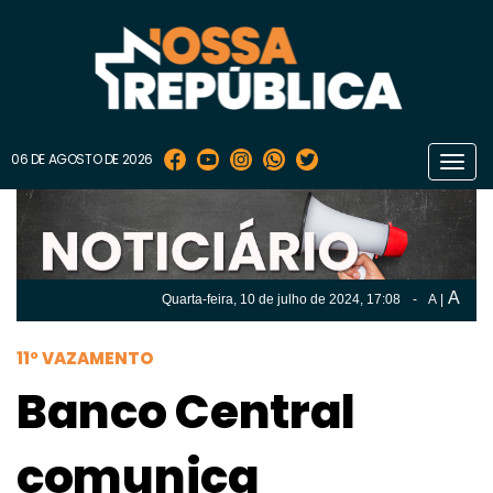
06 DE AGOSTO DE 2026
Toggl
navig
A
Quarta-feira, 10 de
julho
de 2024, 17:08
-
A
|
A
Quarta-feira, 10 de
julho
de 2024, 17h:08
-
|
A
11º VAZAMENTO
Banco Central
comunica