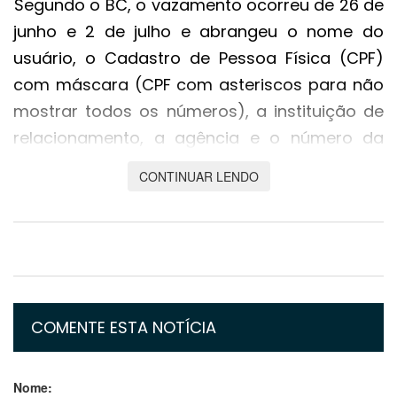
Segundo o BC, o vazamento ocorreu de 26 de
junho e 2 de julho e abrangeu o nome do
usuário, o Cadastro de Pessoa Física (CPF)
com máscara (CPF com asteriscos para não
mostrar todos os números), a instituição de
relacionamento, a agência e o número da
conta.
CONTINUAR LENDO
O vazamento, apontou o BC, ocorreu por
causa de falhas pontuais em sistemas da
instituição de pagamento. A exposição,
informou o BC, ocorreu em dados cadastrais,
que não afetam a movimentação de dinheiro.
COMENTE ESTA NOTÍCIA
Dados protegidos pelo sigilo bancário, como
saldos, senhas e extratos, não foram
Nome:
expostos.