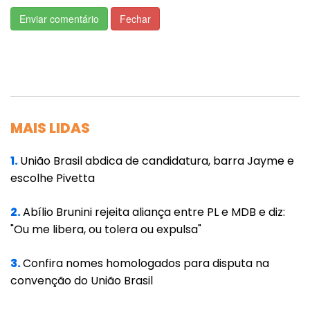
precisam dos cilindros. Esta campanha está
Enviar comentário
Fechar
auxiliando todos os gestores a garantir a
qualidade do atendimento à população
residente”, enfatizou.
O deputado estadual Carlos Avallone (PSDB)
MAIS LIDAS
informou, ainda, que o apoio veio em um
momento de muita dificuldade de conseguir o
1.
União Brasil abdica de candidatura, barra Jayme e
produto para as unidades hospitalares.
escolhe Pivetta
“Todos nós, deputados, estamos muito felizes
2.
Abílio Brunini rejeita aliança entre PL e MDB e diz:
por esta campanha, com o apoio da classe
"Ou me libera, ou tolera ou expulsa"
empresarial para este movimento que vai
salvar vidas. Vamos continuar trabalhando
3.
Confira nomes homologados para disputa na
convenção do União Brasil
para esta causa”, disse.