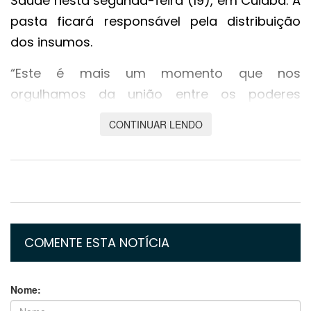
Saúde nesta segunda-feira (19), em Cuiabá. A
pasta ficará responsável pela distribuição
dos insumos.
“Este é mais um momento que nos
orgulhamos da união entre os poderes
Executivo, Legislativo e o setor empresarial. No
CONTINUAR LENDO
ano passado, já realizamos a campanha que
arrecadou mais de 300 mil litros de álcool
70% e álcool em gel. Agora, verificamos que
havia risco de faltar oxigênio nas unidades de
saúde devido à alta demanda neste
momento da pandemia. Por determinação do
COMENTE ESTA NOTÍCIA
governador Mauro Mendes, acionamos os
empresários para que retornassem os
Nome:
cilindros vazios à empresa e uma nova