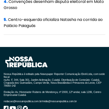
“Desde o início da pandemia estamos junto
4.
Convenções desenham disputa eleitoral em Mato
Grosso
com o Governo do Estado em ações
solidárias para auxiliar os municípios, como a
5.
Centro-esquerda oficializa Natasha na corrida ao
que produziu e distribuiu álcool 70%. Desta
Palácio Paiaguás
vez, nossa missão foi arrecadar os cilindros
de oxigênio e foi uma corrente importante,
onde cada um ajudou no que foi possível.
Mais de 120 empresários participando e
auxiliando neste momento tão difícil e
tentando amenizar a dor de tanta gente”,
disse Sílvio Rangel, presidente do Sindicato
Nossa República é editado pela Newspaper Reporter Comunicação Eireli Ltda, com sede
fiscal
na Av. F, 344, Sala 301, Jardim Aclimação, Cuiabá. Distribuição de Conteúdo: Cuiabá,
das Indústrias Sucroalcooleiras de Mato
Chapada dos Guimarães, Campo Verde, Nova Brasilândia e Primavera do Leste, CEP
78050-242
Grosso (Sindalcool) e vice-presidente da
Redação: Av. Historiador Rubens de Mendonça, nº 2000, 12º andar, sala 1206, Centro
Empresarial Cuiabá
Federação das Indústrias de Mato Grosso
redacao@nossarepublica.com.br
/
midia@nossarepublica.com.br
(Fiemt).