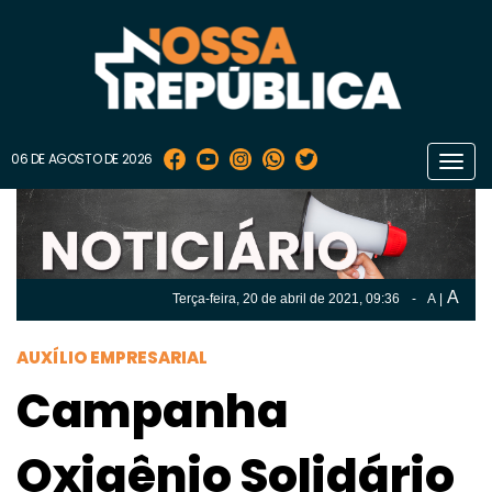
06 DE AGOSTO DE 2026
Toggl
navig
A
Terça-feira, 20 de
abril
de 2021, 09:36
-
A
|
A
Terça-feira, 20 de
abril
de 2021, 09h:36
-
|
A
AUXÍLIO EMPRESARIAL
Campanha
Oxigênio Solidário