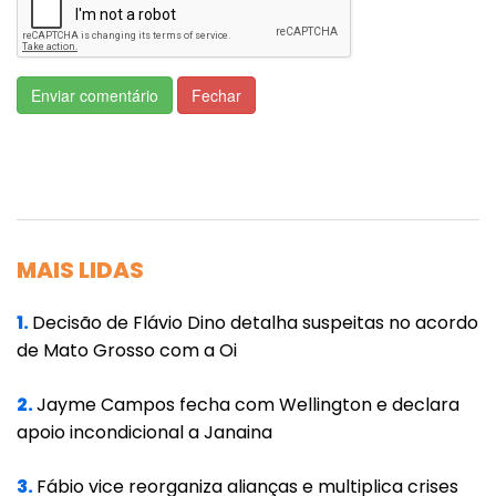
visitantes.
Por sua vez, a qualificação no âmbito do PPI,
Enviar comentário
Fechar
além de confirmar o caráter estratégico dos
empreendimentos, confere tratamento
prioritário aos projetos pelos agentes
envolvidos na sua execução e controle, em
todas as esferas do governo e possibilita,
MAIS LIDAS
ainda, a ampla divulgação que amplia a
competição nos processos licitatórios.
1.
Decisão de Flávio Dino detalha suspeitas no acordo
de Mato Grosso com a Oi
As informações são da Secretaria-Geral da
Presidência da República
2.
Jayme Campos fecha com Wellington e declara
apoio incondicional a Janaina
3.
Fábio vice reorganiza alianças e multiplica crises