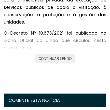
serviços públicos de apoio à visitação, à
conservação, à proteção e à gestão das
unidades.
O Decreto Nº 10.673/2021 foi publicado no
Diário Oficial da União que circulou nesta
quarta-feira.
Além do parque Nacional de Chapada dos
CONTINUAR LENDO
Guimarães, outras oito unidades de
conservação foram contempladas pelo
decreto, sendo elas: a Floresta Nacional de
Brasília, a Serra de Ubajara, da Serra da
Bocaina, da Serra da Capivara, da Serra da
COMENTE ESTA NOTÍCIA
Bodoquena, do Jaú e de Anavilhanas. A