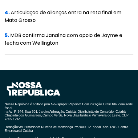
4.
Articulação de alianças entra na reta final em
Mato Grosso
5.
MDB confirma Janaína com apoio de Jayme e
fecha com Wellington
Nossa República é editado pela Newspaper Reporter Comunicação Eireli Ltda, com sede
fiscal
na Av. F, 344, Sala 301, Jardim Aclimação, Cuiabá. Distribuição de Conteúdo: Cuiabá,
Chapada dos Guimarães, Campo Verde, Nova Brasilândia e Primavera do Leste, CEP
78050-242
Redação: Av. Historiador Rubens de Mendonça, nº 2000, 12º andar, sala 1206, Centro
Empresarial Cuiabá