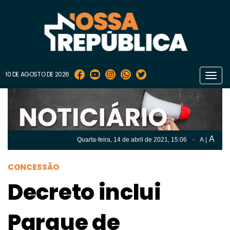
10 DE AGOSTO DE 2026
Toggl
navig
A
Quarta-feira, 14 de
abril
de 2021, 15:06
-
A
|
A
Quarta-feira, 14 de
abril
de 2021, 15h:06
-
|
A
CONCESSÃO
Decreto inclui
Parque de