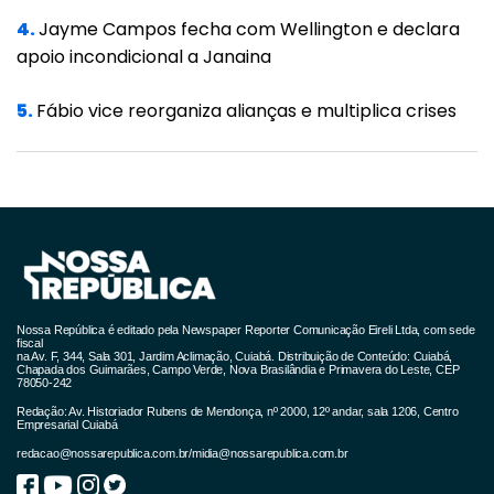
Interlocutores do governo e Lira acusam
4.
Jayme Campos fecha com Wellington e declara
Pacheco de ter descumprido um acordo
apoio incondicional a Janaina
costurado horas antes da votação. Pacheco
5.
Fábio vice reorganiza alianças e multiplica crises
e senadores dizem que a Câmara rompeu
negociações anteriores, e, portanto, não são
confiáveis.
Auxiliares de Bolsonaro dizem acreditar que, a
partir da derrota na MP trabalhista, o
desgaste na relação com Pacheco se
agravou.
Nossa República é editado pela Newspaper Reporter Comunicação Eireli Ltda, com sede
fiscal
na Av. F, 344, Sala 301, Jardim Aclimação, Cuiabá. Distribuição de Conteúdo: Cuiabá,
Chapada dos Guimarães, Campo Verde, Nova Brasilândia e Primavera do Leste, CEP
Hoje, integrantes do governo afirmam não
78050-242
saber qual o clima para o Senado avançar
Redação: Av. Historiador Rubens de Mendonça, nº 2000, 12º andar, sala 1206, Centro
Empresarial Cuiabá
com a pauta do Planalto nem o tamanho da
redacao@nossarepublica.com.br
/
midia@nossarepublica.com.br
base.