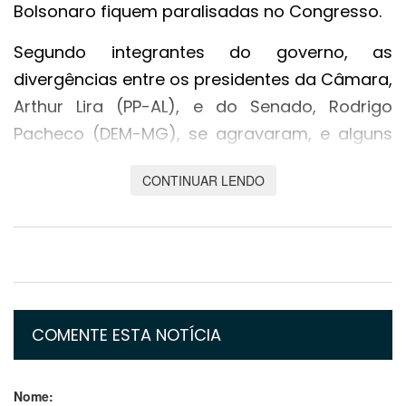
Bolsonaro fiquem paralisadas no Congresso.
Segundo integrantes do governo, as
divergências entre os presidentes da Câmara,
Arthur Lira (PP-AL), e do Senado, Rodrigo
Pacheco (DEM-MG), se agravaram, e alguns
dizem não ver, ao menos no curto prazo, um
CONTINUAR LENDO
cenário de alinhamento entre as duas Casas.
Além de projetos caros ao Executivo, até
mesmo ministros que antes diziam acreditar
no aval do Senado para André Mendonça ser
nomeado ao STF (Supremo Tribunal Federal)
COMENTE ESTA NOTÍCIA
agora reavaliam o prognóstico, que passa a
ser mais difícil para a aprovação do indicado
por Bolsonaro à corte.
Nome: