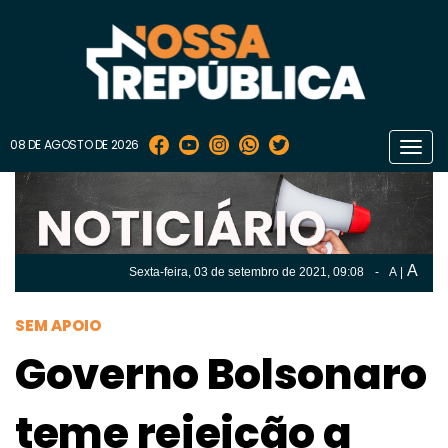
08 DE AGOSTO DE 2026
Toggl
navig
A
Sexta-feira, 03 de
setembro
de 2021, 09:08
-
A
|
A
Sexta-feira, 03 de
setembro
de 2021, 09h:08
-
|
A
SEM APOIO
Governo Bolsonaro
teme rejeição a