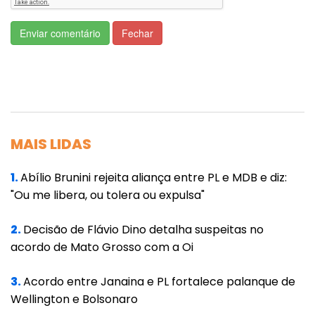
para a aprovação de Mendonça no plenário
da Casa, apoio que está em tendência de
Enviar comentário
Fechar
queda. São necessários 41 votos para que
Mendonça assuma uma cadeira no STF.
O Planalto chegou a ensaiar um gesto a
Alcolumbre para lhe dar mais poder no
controle do Orçamento. O governo, no
MAIS LIDAS
entanto, recuou depois da reprovação da
1.
Abílio Brunini rejeita aliança entre PL e MDB e diz:
reforma trabalhista, cuja culpa também é
"Ou me libera, ou tolera ou expulsa"
atribuída ao senador.
2.
Decisão de Flávio Dino detalha suspeitas no
Por trás da derrota desta quarta está, além
acordo de Mato Grosso com a Oi
de um recado ao governo, a disputa travada
entre Pacheco e Lira, que chegou ao mais alto
3.
Acordo entre Janaina e PL fortalece palanque de
nível de tensão.
Wellington e Bolsonaro