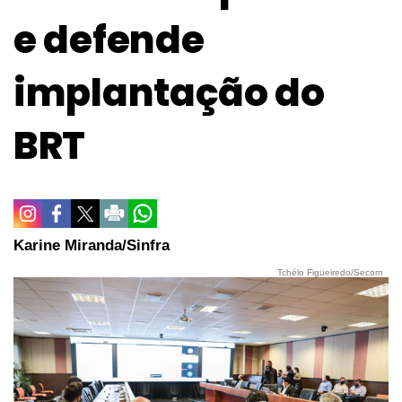
e defende
implantação do
BRT
Karine Miranda/Sinfra
Tchélo Figueiredo/Secom