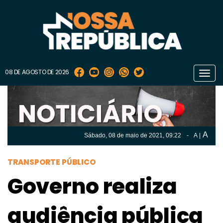
08 DE AGOSTO DE 2026
Toggl
navig
A
Sábado, 08 de
maio
de 2021, 09:22
-
A
|
A
Sábado, 08 de
maio
de 2021, 09h:22
-
|
A
TRANSPORTE PÚBLICO
Governo realiza
audiência pública