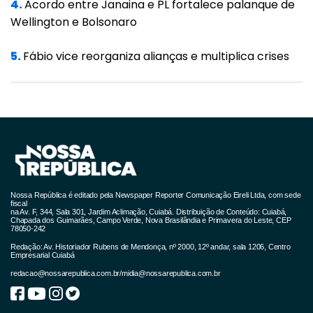
4.
Acordo entre Janaina e PL fortalece palanque de
caminho mais vantajoso para o Estado e o
Wellington e Bolsonaro
cidadão que não seja o BRT.
5.
Fábio vice reorganiza alianças e multiplica crises
“Nós não estamos fazendo aqui trabalho
para beneficiar empresas de engenharia e,
muito menos, para beneficiar pessoas que
fazem lobby para este ou aquele modal.
Estamos trabalhando para a satisfação de
quem precisa do transporte coletivo. Muitas
pessoas que fazem lobby nunca entraram em
Nossa República é editado pela Newspaper Reporter Comunicação Eireli Ltda, com sede
fiscal
um ônibus e nunca vão entrar em um
na Av. F, 344, Sala 301, Jardim Aclimação, Cuiabá. Distribuição de Conteúdo: Cuiabá,
Chapada dos Guimarães, Campo Verde, Nova Brasilândia e Primavera do Leste, CEP
78050-242
transporte coletivo. E nós estamos
Redação: Av. Historiador Rubens de Mendonça, nº 2000, 12º andar, sala 1206, Centro
trabalhando para que os que realmente
Empresarial Cuiabá
precisam do transporte coletivo tenham o
redacao@nossarepublica.com.br
/
midia@nossarepublica.com.br
melhor”, afirmou o secretário.