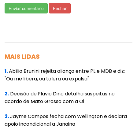
o Estado de Mato Grosso está pensando no
Enviar comentário
Fechar
melhor para Cuiabá e Várzea Grande. Estamos
pensando em um transporte moderno, com
menor custo para o cidadão e com melhor
integração, para quem realmente utiliza o
transporte público, para as pessoas que
precisam realmente sair de sua casa e chegar
MAIS LIDAS
mais rapidamente ao seu destino”, disse o
1.
Abílio Brunini rejeita aliança entre PL e MDB e diz:
secretário.
"Ou me libera, ou tolera ou expulsa"
Ainda segundo ele, nenhum dos dados
2.
Decisão de Flávio Dino detalha suspeitas no
constantes nas modelagens técnica e
acordo de Mato Grosso com a Oi
econômico-financeira, no relatório de gestão
de risco ou nos estudos da engenharia de
3.
Jayme Campos fecha com Wellington e declara
apoio incondicional a Janaina
valor ao Sistema de Transporte Público
Metropolitano de Cuiabá demonstram outro