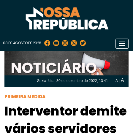
08 DE AGOSTO DE 2026
Toggl
navig
A
Sexta-feira, 30 de
dezembro
de 2022, 13:41
-
A
|
A
Sexta-feira, 30 de
dezembro
de 2022, 13h:41
-
|
A
PRIMEIRA MEDIDA
Interventor demite
vários servidores