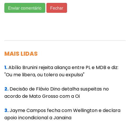
Para Perri, a intervenção se fez “imperiosa” a
Enviar comentário
Fechar
fim de prestar atendimento adequado aos
munícipes, uma vez que a saúde municipal há
muito dá sinais de esgotamento.
Relatos de profissionais que trabalham na
saúde pública em Cuiabá foram analisados
MAIS LIDAS
para a decisão judicial. Segundo os
1.
Abílio Brunini rejeita aliança entre PL e MDB e diz:
trabalhadores do setor, esse é o pior
"Ou me libera, ou tolera ou expulsa"
momento vivido nos últimos 30 anos. Contam
que falta tudo, desde medicamentos,
2.
Decisão de Flávio Dino detalha suspeitas no
estrutura, até especialistas.
acordo de Mato Grosso com a Oi
O pedido de intervenção foi protocolado pelo
3.
Jayme Campos fecha com Wellington e declara
apoio incondicional a Janaina
Ministério Público no dia 21 de dezembro e
deferido no dia 28. A intervenção foi