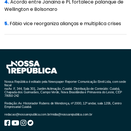
4.
Acordo entre Janaina e PL fortalece palanque de
requisitada pelo procurador geral de justiça
Wellington e Bolsonaro
de Mato Grosso, José Antônio Borges, uma
vez que afirmou ter o prefeito desobedecido
5.
Fábio vice reorganiza alianças e multiplica crises
ordens judiciais, como a que determinou a
realização de concurso público.
O procurador ainda pontuou a série de
operações que tiveram como alvo gestão de
Pinheiro, nesses 6 anos. Foram ao menos 15,
sendo a maioria na pasta de saúde.
Nossa República é editado pela Newspaper Reporter Comunicação Eireli Ltda, com sede
fiscal
Acrescentou que o sistema está colapsado.
na Av. F, 344, Sala 301, Jardim Aclimação, Cuiabá. Distribuição de Conteúdo: Cuiabá,
Chapada dos Guimarães, Campo Verde, Nova Brasilândia e Primavera do Leste, CEP
78050-242
Após a decisão, o Sindicato dos Médicos de
Redação: Av. Historiador Rubens de Mendonça, nº 2000, 12º andar, sala 1206, Centro
Empresarial Cuiabá
Mato Grosso (Sindimed-MT) emitiu nota e
redacao@nossarepublica.com.br
/
midia@nossarepublica.com.br
lembrou que o pedido de intervenção partiu
deles. O Sindicato, através do presidente