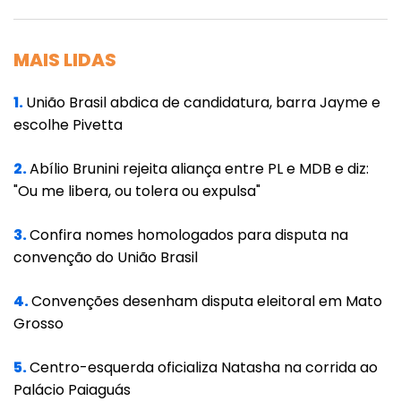
mal recebida pelas senadoras, que veem
uma articulação do governo nos bastidores.
MAIS LIDAS
"Nós vamos ter uma reunião da bancada,
1.
União Brasil abdica de candidatura, barra Jayme e
vamos conversar, nós vamos nos posicionar
escolhe Pivetta
sim. A forma como foi feito, foi no mínimo
uma artimanha, da forma como foi utilizada.
2.
Abílio Brunini rejeita aliança entre PL e MDB e diz:
Foi uma bola nas costas das senadoras que
"Ou me libera, ou tolera ou expulsa"
se empenharam", disse a senadora Simone
3.
Confira nomes homologados para disputa na
Tebet (MDB-MS), líder da bancada feminina
convenção do União Brasil
do Senado. "Vamos mostrar que não se
admite mais tratamento desigual", afirmou a
4.
Convenções desenham disputa eleitoral em Mato
senadora Rose de Freitas (MDB-ES).
Grosso
Enquete
5.
Centro-esquerda oficializa Natasha na corrida ao
Palácio Paiaguás
O pedido de devolução acontece dias após o