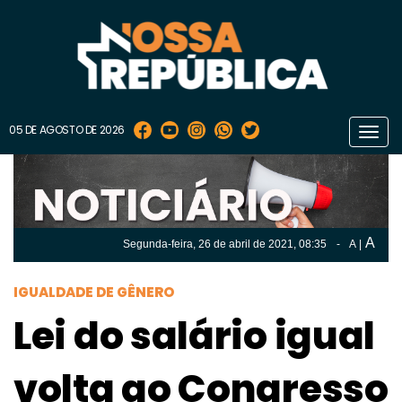
05 DE AGOSTO DE 2026
Toggl
navig
A
Segunda-feira, 26 de
abril
de 2021, 08:35
-
A
|
A
Segunda-feira, 26 de
abril
de 2021, 08h:35
-
|
A
IGUALDADE DE GÊNERO
Lei do salário igual
volta ao Congresso