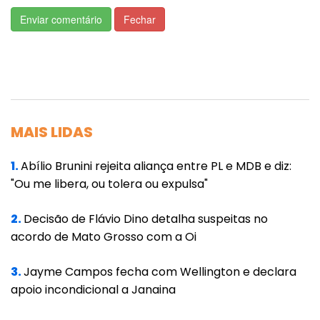
Enviar comentário
Fechar
Confira a matéria do G1 na íntegra.
MAIS LIDAS
Estados atrelados ao agronegócio devem
1.
Abílio Brunini rejeita aliança entre PL e MDB e diz:
liderar alta do PIB em 2021; veja ranking
"Ou me libera, ou tolera ou expulsa"
2.
Decisão de Flávio Dino detalha suspeitas no
Levantamento mostra que estados das
acordo de Mato Grosso com a Oi
regiões Centro-Oeste e Norte deverão ter
3.
Jayme Campos fecha com Wellington e declara
crescimento acima da média nacional neste
apoio incondicional a Janaina
ano e em 2022, favorecidos pelo ciclo
favorável das commodities.