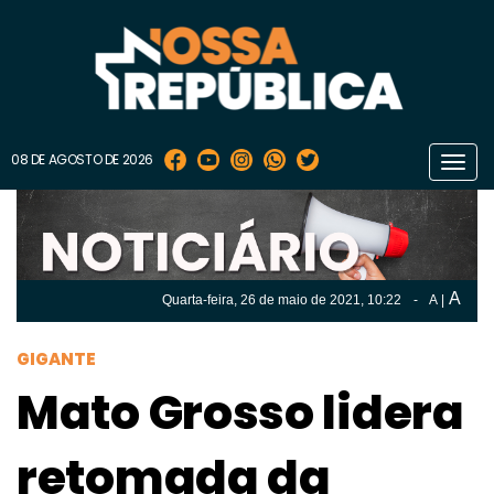
08 DE AGOSTO DE 2026
Toggl
navig
A
Quarta-feira, 26 de
maio
de 2021, 10:22
-
A
|
A
Quarta-feira, 26 de
maio
de 2021, 10h:22
-
|
A
GIGANTE
Mato Grosso lidera
retomada da