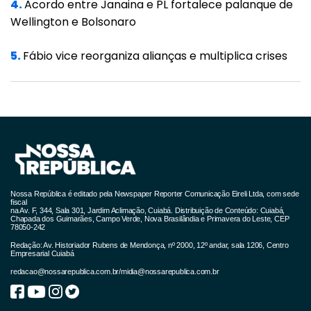
4.
Acordo entre Janaina e PL fortalece palanque de
Os estados cujas economias são atreladas
Wellington e Bolsonaro
ao agronegócio devem registrar em 2021 um
5.
Fábio vice reorganiza alianças e multiplica crises
crescimento maior do que o nacional e liderar
a retomada da economia brasileira até 2022,
segundo levantamento da MB Associados.
A consultoria estima que 15 estados deverão
ter um avanço acima da média nacional
neste ano, sendo 8 deles das regiões Centro-
Oeste e Norte, além de grandes produtores
Nossa República é editado pela Newspaper Reporter Comunicação Eireli Ltda, com sede
agrícolas do Nordeste como Piauí e Bahia.
fiscal
na Av. F, 344, Sala 301, Jardim Aclimação, Cuiabá. Distribuição de Conteúdo: Cuiabá,
Chapada dos Guimarães, Campo Verde, Nova Brasilândia e Primavera do Leste, CEP
O maior crescimento deverá ser observado
78050-242
no Mato Grosso (4,97%) e o menor no Rio de
Redação: Av. Historiador Rubens de Mendonça, nº 2000, 12º andar, sala 1206, Centro
Empresarial Cuiabá
Janeiro (2%). Para o PIB do Brasil a projeção é
redacao@nossarepublica.com.br
/
midia@nossarepublica.com.br
de um crescimento de 3,2%, após o tombo de
4,1% em 2020.