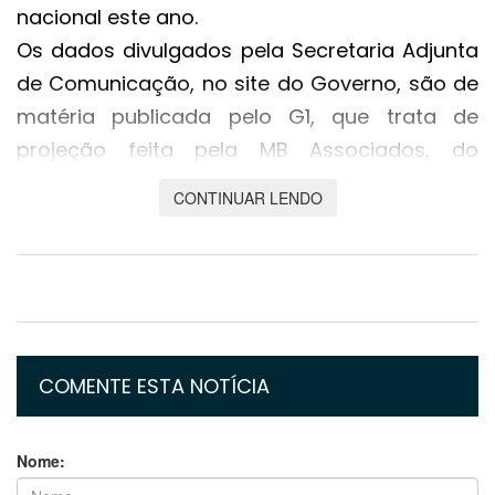
nacional este ano.
Os dados divulgados pela Secretaria Adjunta
de Comunicação, no site do Governo, são de
matéria publicada pelo G1, que trata de
projeção feita pela MB Associados, do
economista José Roberto Mendonça de
CONTINUAR LENDO
Barros, ex-secretário de Política Econômica
do Ministério da Fazenda entre 1995 e 1998, e
ex-secretário-executivo da Câmara de
Comércio Exterior da Presidência da
República, entre abril e novembro de 1998, no
governo FHC.
COMENTE ESTA NOTÍCIA
A consultoria projeta que a renda total
gerada no país pelo agronegócio deverá
Nome:
atingir em 2021 o volume recorde de R$ 965