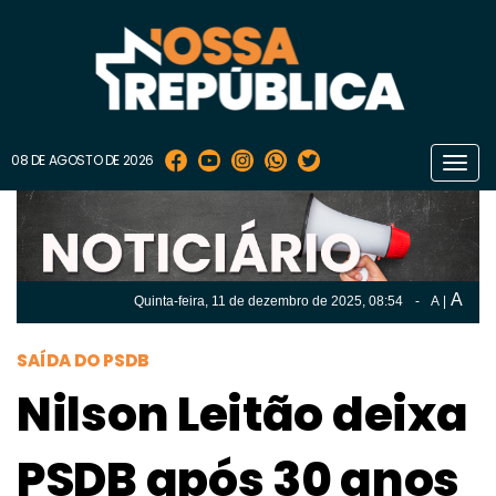
08 DE AGOSTO DE 2026
Toggl
navig
A
Quinta-feira, 11 de
dezembro
de 2025, 08:54
-
A
|
A
Quinta-feira, 11 de
dezembro
de 2025, 08h:54
-
|
A
SAÍDA DO PSDB
Nilson Leitão deixa
PSDB após 30 anos