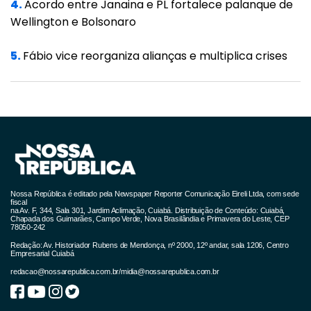
4.
Acordo entre Janaina e PL fortalece palanque de
Ele destacou crença no diálogo, na
Wellington e Bolsonaro
responsabilidade e no futuro para as
5.
Fábio vice reorganiza alianças e multiplica crises
próximas gerações. A mensagem termina
com um pedido de bênção: "Deus nos
abençoe".
Leitão, que atuou na Câmara até 2023,
representou o agronegócio mato-grossense
por meio da Frente Parlamentar da
Agropecuária. Sua liderança na entidade
Nossa República é editado pela Newspaper Reporter Comunicação Eireli Ltda, com sede
fiscal
ocorreu entre 2019 e 2022.
na Av. F, 344, Sala 301, Jardim Aclimação, Cuiabá. Distribuição de Conteúdo: Cuiabá,
Chapada dos Guimarães, Campo Verde, Nova Brasilândia e Primavera do Leste, CEP
78050-242
Como membro do Instituto Pensar Agro, da
Redação: Av. Historiador Rubens de Mendonça, nº 2000, 12º andar, sala 1206, Centro
Empresarial Cuiabá
Confederação Nacional da Agricultura, ele
redacao@nossarepublica.com.br
/
midia@nossarepublica.com.br
contribuiu para debates sobre políticas
agrícolas. A entidade foca em análise e