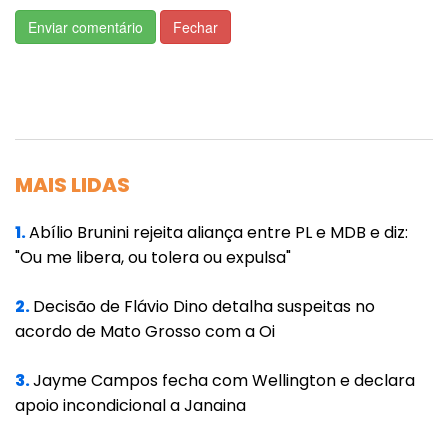
"Aos amigos tucanos, meu muito obrigado
Enviar comentário
Fechar
por cada caminhada, cada mão estendida e
cada sonho dividido, sempre estarei com
vocês", declarou. Ele prometeu manter
contato com ex-companheiros.
Para os novos integrantes do PP, Leitão
MAIS LIDAS
agradeceu a acolhida e a confiança. A
filiação ocorre em um contexto de
1.
Abílio Brunini rejeita aliança entre PL e MDB e diz:
"Ou me libera, ou tolera ou expulsa"
reacomodações partidárias em Mato Grosso,
com foco em eleições futuras.
2.
Decisão de Flávio Dino detalha suspeitas no
acordo de Mato Grosso com a Oi
A nota enfatiza que a política é uma missão
coletiva, não pessoal. "A política é missão,
3.
Jayme Campos fecha com Wellington e declara
não projeto pessoal, e sim coletivo. E essa
apoio incondicional a Janaina
missão continua", escreveu Leitão.