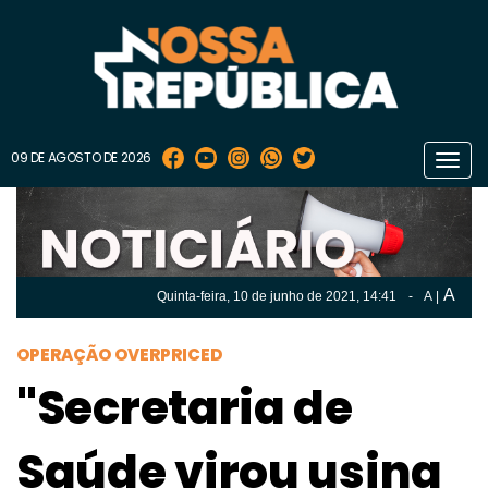
09 DE AGOSTO DE 2026
Toggl
navig
A
Quinta-feira, 10 de
junho
de 2021, 14:41
-
A
|
A
Quinta-feira, 10 de
junho
de 2021, 14h:41
-
|
A
OPERAÇÃO OVERPRICED
"Secretaria de
Saúde virou usina