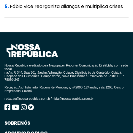
5.
Fábio vice reorganiza alianças e multiplica crises
"Passado mais um tempo, o secretário que
substituiu esse preso, o Luiz Possas é
afastado por compra superfaturada de
ivermectina. Passado mais um tempo outra
manchete, MP denuncia ex-secretário da
gestão Emanuel Pinheiro da Saúde exigindo
devolução de R$9,7 milhões em Cuiabá. Mais
Nossa República é editado pela Newspaper Reporter Comunicação Eireli Ltda, com sede
fiscal
um tempo outra manchete, vereadores
na Av. F, 344, Sala 301, Jardim Aclimação, Cuiabá. Distribuição de Conteúdo: Cuiabá,
Chapada dos Guimarães, Campo Verde, Nova Brasilândia e Primavera do Leste, CEP
78050-242
denunciam cemitério de remédios vencidos
Redação: Av. Historiador Rubens de Mendonça, nº 2000, 12º andar, sala 1206, Centro
em Cuiabá. O CDMIC, um atacadão inteiro de
Empresarial Cuiabá
redacao@nossarepublica.com.br
/
midia@nossarepublica.com.br
remédios vencidos na gestão do atual
prefeito dessa secretaria de saúde. Hoje outra
manchete da usina de escândalos que se
SOBRE NÓS
transformou a Secretaria de Saúde. Remédios