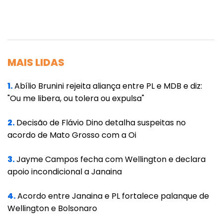
públicos e outros, que causaram lesão ao
erário público e estavam vinculados a
Secretaria de Estado de Saúde e a Secretaria
Municipal de Saúde, através de contratos
MAIS LIDAS
celebrados com as empresas usadas pela
organização, em especial, a Proclin e a
1.
Abílio Brunini rejeita aliança entre PL e MDB e diz:
Qualycare.
"Ou me libera, ou tolera ou expulsa"
Segundo a apuração, a organização
2.
Decisão de Flávio Dino detalha suspeitas no
mantinha influência dentro da administração
acordo de Mato Grosso com a Oi
pública, no sentido de desclassificar
3.
Jayme Campos fecha com Wellington e declara
concorrentes, para que ao final apenas
apoio incondicional a Janaina
empresas pertencente a eles
(Proclin/Qualycare) pudessem atuar
4.
Acordo entre Janaina e PL fortalece palanque de
livremente no mercado. Huark foi apontado
Wellington e Bolsonaro
como o líder do esquema criminoso.