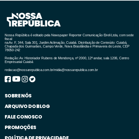
Nossa República é editado pela Newspaper Reporter Comunicação Eireli Ltda, com sede
fiscal
na Av. F, 344, Sala 301, Jardim Aclimação, Cuiabá. Distribuição de Conteúdo: Cuiabá,
Chapada dos Guimarães, Campo Verde, Nova Brasilândia e Primavera do Leste, CEP
78050-242
Redação: Av. Historiador Rubens de Mendonça, nº 2000, 12º andar, sala 1206, Centro
Empresarial Cuiabá
redacao@nossarepublica.com.br
/
midia@nossarepublica.com.br
SOBRE NÓS
ARQUIVO DO BLOG
FALE CONOSCO
PROMOÇÕES
POLÍTICA DE PRIVACIDADE